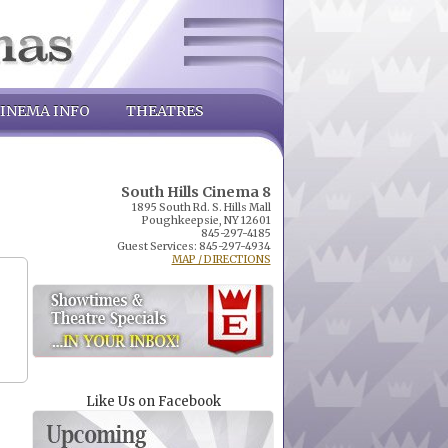
INEMA INFO
THEATRES
South Hills Cinema 8
1895 South Rd. S. Hills Mall
Poughkeepsie, NY 12601
845-297-4185
Guest Services: 845-297-4934
MAP / DIRECTIONS
Like Us on Facebook