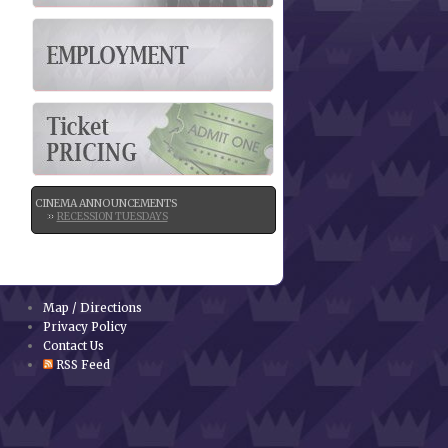
CINEMA ANNOUNCEMENTS
RECESSION TUESDAYS
Map / Directions
Privacy Policy
Contact Us
RSS Feed