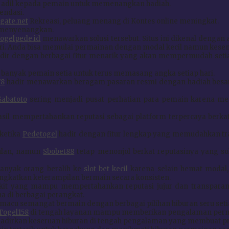
adil kepada pemain untuk memenangkan hadiah.
ndasi.
gate.net
Rekreasi, peluang menang di Kontes online meningkat.
menyenangkan.
togelpede.id
menawarkan solusi tersebut. Situs ini dikenal denga
iri. Anda bisa memulai permainan dengan modal kecil namun kes
dir dengan berbagai fitur menarik yang akan mempermudah seti
anyak pemain setia untuk terus memasang angka setiap hari.
78
hadir menawarkan beragam pasaran resmi dengan hadiah besa
Sabatoto
sering menjadi pusat perhatian para pemain karena me
sil mempertahankan reputasi sebagai platform terpercaya berk
 ketika
Pedetogel
hadir dengan fitur lengkap yang memudahkan tra
culan, namun
Sbobet88
tetap menonjol berkat reputasinya yang s
banyak orang beralih ke
slot bet kecil
karena selain hemat modal
gkatkan keterampilan bermain secara konsisten.
ikit yang mampu mempertahankan reputasi jujur dan transparan
a di berbagai perangkat.
acu semangat bermain dengan berbagai pilihan hiburan seru setia
Togel158
di tengah layanan mampu memberikan pengalaman perm
dirkan keseruan hiburan di tengah pengalaman yang membuat pros