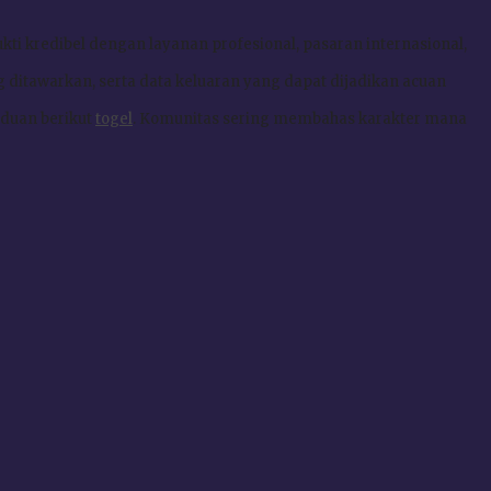
kti kredibel dengan layanan profesional, pasaran internasional,
g ditawarkan, serta data keluaran yang dapat dijadikan acuan
nduan berikut
togel
. Komunitas sering membahas karakter mana