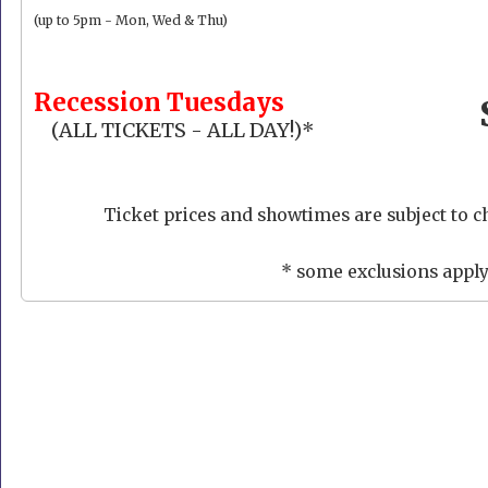
(up to 5pm - Mon, Wed & Thu)
Recession Tuesdays
(ALL TICKETS - ALL DAY!)*
Ticket prices and showtimes are subject to c
* some exclusions appl