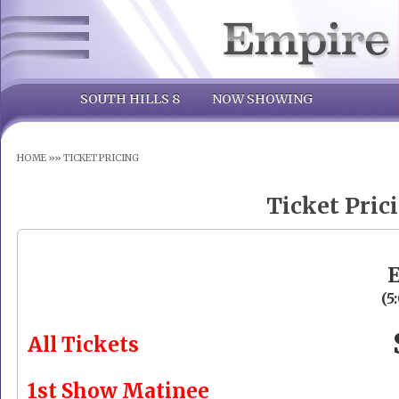
SOUTH HILLS 8
NOW SHOWING
HOME
»»
TICKET PRICING
Ticket Pric
(5
All Tickets
1st Show Matinee