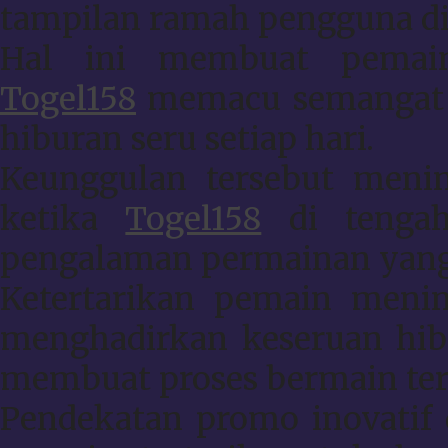
tampilan ramah pengguna di
Hal ini membuat pemain
Togel158
memacu semangat b
hiburan seru setiap hari.
Keunggulan tersebut menin
ketika
Togel158
di tenga
pengalaman permainan yang
Ketertarikan pemain meni
menghadirkan keseruan hib
membuat proses bermain tera
Pendekatan promo inovatif