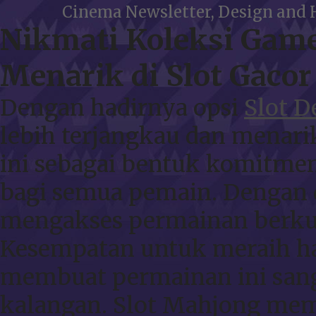
Cinema Newsletter, Design and 
Nikmati Koleksi Gam
Menarik di Slot Gacor
Dengan hadirnya opsi
Slot D
lebih terjangkau dan menari
ini sebagai bentuk komitm
bagi semua pemain. Dengan d
mengakses permainan berkual
Kesempatan untuk meraih ha
membuat permainan ini sang
kalangan. Slot Mahjong memi