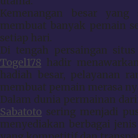
utama.
Kemenangan besar yang 
membuat banyak pemain se
setiap hari.
Di tengah persaingan situs
Togel178
hadir menawarkan
hadiah besar, pelayanan r
membuat pemain merasa nya
Dalam dunia permainan darin
Sabatoto
sering menjadi pus
menyediakan berbagai jeni
yang kompetitif dan transpa