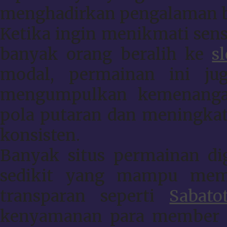
menghadirkan pengalaman b
Ketika ingin menikmati sens
banyak orang beralih ke
s
modal, permainan ini j
mengumpulkan kemenangan
pola putaran dan meningkat
konsisten.
Banyak situs permainan di
sedikit yang mampu memp
transparan seperti
Sabato
kenyamanan para member me