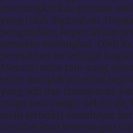
memungkinkan pemain untuk
yang telah digunakan. Denga
pengundian, kepercayaan pe
semakin meningkat. Oleh ka
permainan ini sebagai bagian
Mencari situs toto yang mem
tentu menjadi prioritas bagi
yang adil dan transparan, 
tanpa rasa curiga. Selain itu
telah terbukti membayar ke
memberikan ketenangan dan 