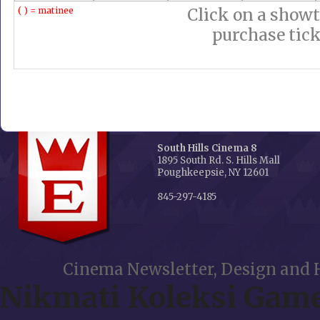
( ) = matinee
Click on a show
purchase tic
South Hills Cinema 8
1895 South Rd. S. Hills Mall
Poughkeepsie, NY 12601
845-297-4185
Cinema Newsletter, Design and 
Nikmati Koleksi Gam