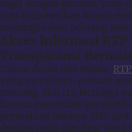
togel dengan pasaran yang san
juga memberikan bonus mena
meningkatkan peluang untuk
Akses Informasi RTP 
Transparansi Bermai
Dalam dunia slot online,
RTP 
yang membantu pemain mem
menang. Slot rtp tertinggi
karena persentase pengembal
permainan lainnya. RTP slo
dengan tema dan fitur yang