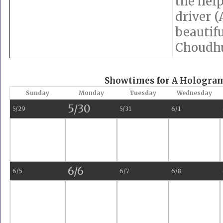
the help
driver 
beautifu
Choudhu
Showtimes for A Hologram
Sunday
Monday
Tuesday
Wednesday
5/30
5/29
5/31
6/1
6/6
6/5
6/7
6/8