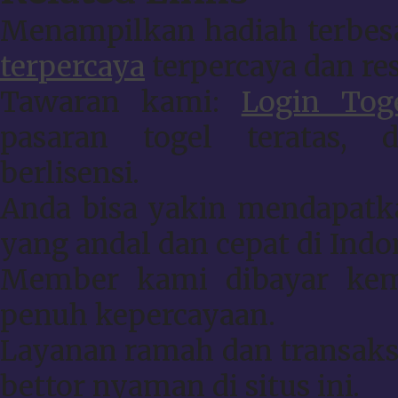
Menampilkan hadiah terbesa
terpercaya
terpercaya dan res
Tawaran kami:
Login Tog
pasaran togel teratas, d
berlisensi.
Anda bisa yakin mendapat
yang andal dan cepat di Indo
Member kami dibayar ke
penuh kepercayaan.
Layanan ramah dan transak
bettor nyaman di situs ini.