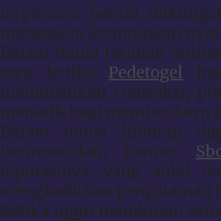
terpercaya berkat dukunga
merasakan keuntungan nyata
Dalam dunia taruhan online
seru ketika
Pedetogel
had
memudahkan transaksi, pre
menarik bagi member baru 
Dalam dunia hiburan dig
bermunculan, namun
Sb
reputasinya yang solid d
menghadirkan pengalaman b
Ketika ingin menikmati sens