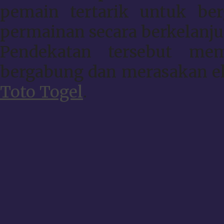
pemain tertarik untuk be
permainan secara berkelanju
Pendekatan tersebut me
bergabung dan merasakan ek
Toto Togel
.