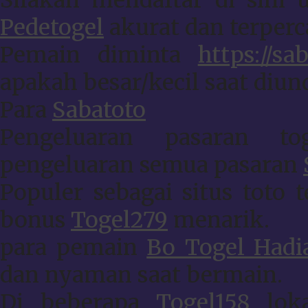
Silakan mendaftar di sini 
Pedetogel
akurat dan terperc
Pemain diminta
https://sab
apakah besar/kecil saat diund
Para
Sabatoto
Pengeluaran pasaran to
pengeluaran semua pasaran
Populer sebagai situs toto
bonus
Togel279
menarik.
para pemain
Bo Togel Hadi
dan nyaman saat bermain.
Di beberapa
Togel158
loka