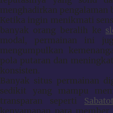
reputasinya yang solid d
menghadirkan pengalaman b
Ketika ingin menikmati sens
banyak orang beralih ke
s
modal, permainan ini j
mengumpulkan kemenangan
pola putaran dan meningkat
konsisten.
Banyak situs permainan di
sedikit yang mampu memp
transparan seperti
Sabato
kenyamanan para member me