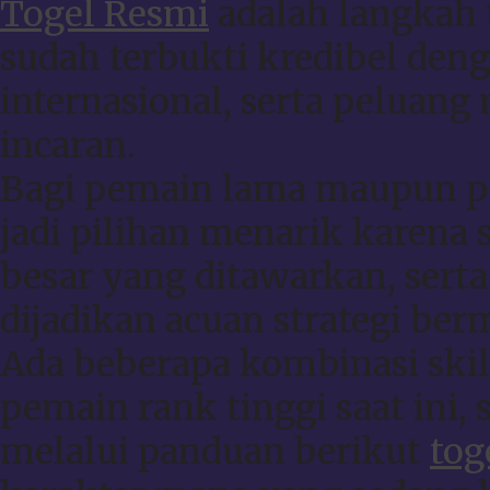
Togel Resmi
adalah langkah t
sudah terbukti kredibel deng
internasional, serta peluang
incaran.
Bagi pemain lama maupun 
jadi pilihan menarik karena 
besar yang ditawarkan, serta
dijadikan acuan strategi be
Ada beberapa kombinasi skil
pemain rank tinggi saat ini,
melalui panduan berikut
tog