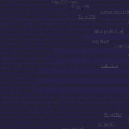
Menyediakan yang akurat,
togel178.shop
memberikan kesempatan 
Kami melakukan penelitian sebelum
Togel279
memberikan rekome
Dengan mengikuti rencana dan memperoleh bonus
www.resea-rch
Sebaiknya teliti sebelum pilih situs untuk
Togel178
main aman dan 
Banyak pemain togel mencari tempat terbaik untuk bermain, dan
memudahkan para pemain untuk bertaruh dengan lebih percaya d
Bagi Anda yang ingin mencoba keberuntungan,
situs pedetogel
ha
dan transaksi juga menjadi prioritas utama.
Kemenangan besar yang sering dibagikan oleh
Togel158
membuat b
Di tengah persaingan situs judi online yang semakin ketat,
Togel1
merasa nyaman setiap saat.
Dalam dunia permainan daring, platform yang kredibel seperti
kompetitif dan transparan.
Di tengah persaingan ketat antar situs togel online,
Sabatoto
berha
nyata setiap harinya.
Dalam dunia taruhan online, pengalaman bermain akan lebih seru
baru maupun lama.
Dalam dunia hiburan digital, semakin banyak platform bermun
bermain terbaik.
Ketika ingin menikmati sensasi bermain dengan risiko rendah, 
kemenangan bertahap sambil mempelajari pola putaran dan menin
Banyak situs permainan digital bermunculan, namun hanya sed
member melalui fitur transaksi cepat dan tampilan ramah penggun
Hal ini membuat pemain semakin tertarik bergabung,
Togel158
mem
Keunggulan tersebut meningkatkan minat pemain, terlebih ketika
Ketertarikan pemain meningkat signifikan karena
Sabatoto
mengha