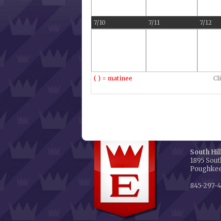
7/10
7/11
7/12
( ) = matinee
Cl
South Hil
1895 South
Poughkee
845-297-4