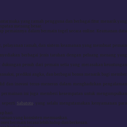
n antarmuka yang ramah pengguna dan berbagai fitur menarik yan
empatan menang besar.
ap pemainnya dalam bermain togel secara online. Keamanan dat
r, pelayanan ramah, dan sistem keamanan yang membuat pemai
nyediakan berbagai jenis taruhan dengan peluang menang yan
at dukungan penuh dari pemain setia yang merasakan keuntunga
nsaksi, prediksi angka, dan berbagai bonus menarik bagi membe
olid dan inovasi terus-menerus dalam menghadirkan pengalama
, permainan ini juga memberi kesempatan untuk mengumpulka
 seperti
Sabatoto
, yang selalu mengutamakan kenyamanan par
p hari.
ainan yang konsisten memuaskan.
es bermain terasa lebih hidup dan berkesan.