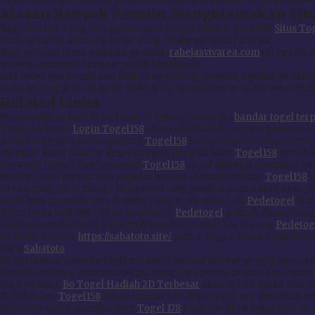
Alasan Banyak Pemain Mengutamakan Situ
Bagi mereka yang mengutamakan kenyamanan, memilih
Situs To
serta peluang menang besar yang selalu menjadi incaran.
Bagi pemain lama maupun pemula,
rahejasvivarea.com
tetap jadi 
strategi bermain dengan penuh keyakinan.
Ada beberapa kombinasi skill yang sedang populer dipakai pemain r
yang sedang kuat di meta. Diskusi ini membantu pemain menentuka
Related Links
Menampilkan hadiah terbesar di antara penyedia
bandar togel ter
Tawaran kami:
Login Togel158
akses eksklusif ke empat pasaran tog
Anda bisa yakin mendapatkan
Togel158
bayaran kemenangan yang 
Member kami dibayar kemenangan dengan tulus
Togel158
penuh k
Layanan ramah dan transaksi
Togel158
cepat dijamin membuat bett
Bandar togel terpercaya populer karena alasan tertentu,
Togel158
t
Di samping itu, lembaga pengawas independen memantau agar pe
Anda bisa memilih cara deposit yang Anda suka, lalu
Pedetogel
ikut
Permainan judi slot online populer di
Pedetogel
seluruh dunia deng
Silakan mendaftar di sini untuk prediksi nomor togel yang
Pedetog
Pemain diminta
https://sabatoto.site/
pilih 2 angka, tebak apakah bes
Para
Sabatoto
Pengeluaran pasaran togel menarik, berikut jadwal pengeluaran 
Populer sebagai situs toto terpercaya, juga punya promo dan bonu
para pemain
Bo Togel Hadiah 2D Terbesar
akan selalu aman dan n
Di beberapa
Togel158
lokasi umum, live draw togel sgp disiarkan t
Situs toto andal memberikan
Togel 178
hasil live draw togel hari in