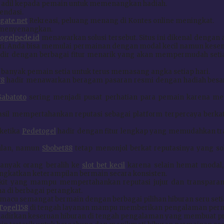
adil kepada pemain untuk memenangkan hadiah.
ndasi.
gate.net
Rekreasi, peluang menang di Kontes online meningkat.
menyenangkan.
togelpede.id
menawarkan solusi tersebut. Situs ini dikenal denga
iri. Anda bisa memulai permainan dengan modal kecil namun kes
dir dengan berbagai fitur menarik yang akan mempermudah seti
anyak pemain setia untuk terus memasang angka setiap hari.
78
hadir menawarkan beragam pasaran resmi dengan hadiah besa
Sabatoto
sering menjadi pusat perhatian para pemain karena me
sil mempertahankan reputasi sebagai platform terpercaya berk
 ketika
Pedetogel
hadir dengan fitur lengkap yang memudahkan tra
culan, namun
Sbobet88
tetap menonjol berkat reputasinya yang s
banyak orang beralih ke
slot bet kecil
karena selain hemat modal
gkatkan keterampilan bermain secara konsisten.
ikit yang mampu mempertahankan reputasi jujur dan transparan
a di berbagai perangkat.
acu semangat bermain dengan berbagai pilihan hiburan seru setia
Togel158
di tengah layanan mampu memberikan pengalaman perm
dirkan keseruan hiburan di tengah pengalaman yang membuat pros