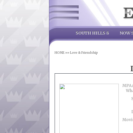
SOUTH HILLS 8
NOW 
HOME
»»
Love & Friendship
MPAA
Wha
Movie