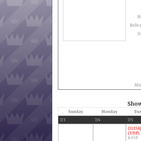
R
Rele
S
Mo
Show
Sunday
Monday
Tue
7/3
7/4
7/5
(11:15A
(3:35P)
8:05P