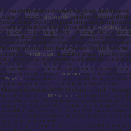
Nikmati Koleksi Game Lengkap dan Bonus 
Dengan hadirnya opsi
Slot Depo 5k
, bermain slot kini menjadi le
pemain. Dengan deposit kecil, pemain dapat mengakses permainan 
Kesempatan untuk meraih hadiah besar melalui
Slot Mahjong
membu
pengalaman bermain yang berbeda. Selain itu, grafik yang tajam d
Slot Gacor dikenal dengan koleksi game-slot yang sangat lengka
menguntungkan. Jangan lewatkan kesempatan untuk meraih kem
Transparansi dan Kecepatan Result Macau
Setiap harinya,
Result Macau
diumumkan dengan cepat agar pemain 
digunakan. Dengan adanya transparansi dalam hasil pengundian, 
bagian dari aktivitas hiburan mereka.
Mencari situs toto yang memiliki tingkat kemenangan tinggi tentu
curiga. Selain itu, bergabung di
Situs Toto
yang telah terbukti mem
Di
Toto Slot
, Anda dapat menikmati berbagai jenis permainan togel
meningkatkan peluang untuk menang dalam setiap taruhan.
Akses Informasi RTP Terbaru untuk Trans
Dalam dunia slot online,
RTP slot online
adalah alat utama yang m
pengembalian yang lebih tinggi daripada permainan lainnya. RT
menyegarkan. Dengan rtp live slot online, pemain dapat memeriksa
memberikan hiburan, tetapi juga kesempatan besar untuk meraih
Pemain kini semakin dimanjakan dengan pilihan bermain terjangk
modal yang sangat minimal.
Jika Anda mencari tempat bermain yang menghadirkan pengalaman
terkenal dengan sistem keamanan berlapis, metode deposit fleksibe