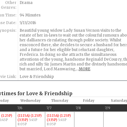
Other
Drama
Genres:
un Time:
94 Minutes
ase Date:
5/13/2016
ynopsis:
Beautiful young widow Lady Susan Vernon visits to the
estate of her in-laws to wait out the colourful rumours abo
her dalliances circulating through polite society. Whilst
ensconced there, she decides to secure a husband for her
and a future for her eligible but reluctant daughter,
Frederica. In doing so she attracts the simultaneous
attentions of the young, handsome Reginald DeCourcy, t
rich and silly Sir James Martin and the divinely handsome
but married, Lord Manwaring,
...
MORE
vie Link:
Love & Friendship
times for Love & Friendship
sday
Wednesday
Thursday
Friday
Saturda
7/6
7/7
7/8
7/9
)
(1:25P)
(11:15A)
(1:25P)
(11:15A)
(1:25P)
5:45P
(3:35P)
5:45P
(3:35P)
5:45P
8:05P
8:05P