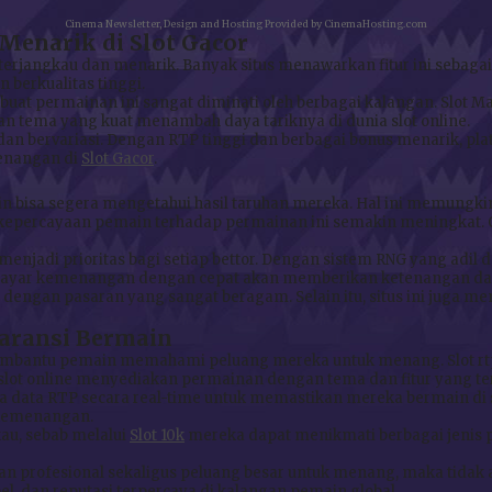
Cinema Newsletter, Design and Hosting Provided by CinemaHosting.com
Menarik di Slot Gacor
bih terjangkau dan menarik. Banyak situs menawarkan fitur ini s
berkualitas tinggi.
at permainan ini sangat diminati oleh berbagai kalangan. Slot M
an tema yang kuat menambah daya tariknya di dunia slot online.
p dan bervariasi. Dengan RTP tinggi dan berbagai bonus menarik
enangan di
Slot Gacor
.
bisa segera mengetahui hasil taruhan mereka. Hal ini memungkin
kepercayaan pemain terhadap permainan ini semakin meningkat. Ol
 menjadi prioritas bagi setiap bettor. Dengan sistem RNG yang adi
bayar kemenangan dengan cepat akan memberikan ketenangan dan 
 dengan pasaran yang sangat beragam. Selain itu, situs ini juga m
paransi Bermain
embantu pemain memahami peluang mereka untuk menang. Slot rtp
P slot online menyediakan permainan dengan tema dan fitur yang
 data RTP secara real-time untuk memastikan mereka bermain di sl
 kemenangan.
au, sebab melalui
Slot 10k
mereka dapat menikmati berbagai jenis
 profesional sekaligus peluang besar untuk menang, maka tidak 
l, dan reputasi terpercaya di kalangan pemain global.