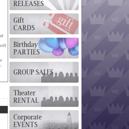
ut
self
he
,
y