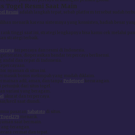
s Togel Resmi Saat Main
gel Resmi
adalah langkah tepat, sebab platform tersebut sudah terbu
pilihan menarik karena sistemnya yang konsisten, hadiah besar yan
ank tinggi saat ini, strategi lengkapnya bisa kamu cek melalui pa
n strategi terbaik.
percaya
terpercaya dan resmi di Indonesia.
el teratas, dioperasikan bandar terpercaya berlisensi.
andal dan cepat di Indonesia.
epercayaan.
or nyaman di situs ini.
ermasuk bonus melimpah yang mudah diklaim.
rmainan adil, aman, dan tanpa
Pedetogel
kecurangan.
i petunjuk dari situs togel.
an variasi yang beragam.
el
akurat dan terpercaya.
ar/kecil saat diundi.
semua pasaran
Sabatoto
di situs.
s
Togel279
menarik.
yaman saat bermain.
erang-terangan.
i secara cermat dan tepat.