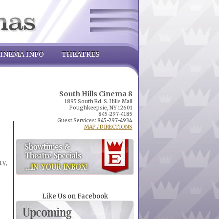
INEMA INFO
THEATRES
South Hills Cinema 8
1895 South Rd. S. Hills Mall
Poughkeepsie, NY 12601
845-297-4185
Guest Services: 845-297-4934
MAP / DIRECTIONS
ry,
Like Us on Facebook