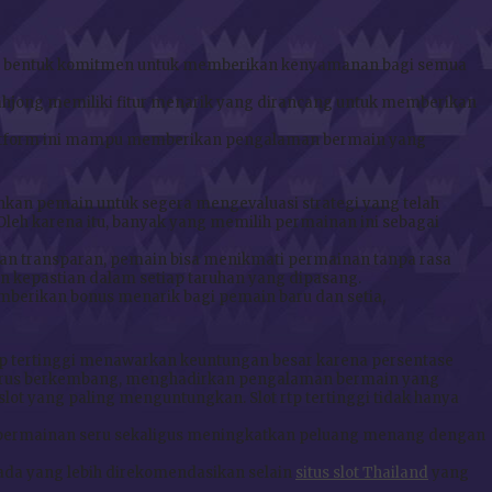
ebagai bentuk komitmen untuk memberikan kenyamanan bagi semua
ahjong memiliki fitur menarik yang dirancang untuk memberikan
, platform ini mampu memberikan pengalaman bermain yang
kan pemain untuk segera mengevaluasi strategi yang telah
eh karena itu, banyak yang memilih permainan ini sebagai
l dan transparan, pemain bisa menikmati permainan tanpa rasa
kepastian dalam setiap taruhan yang dipasang.
emberikan bonus menarik bagi pemain baru dan setia,
 tertinggi menawarkan keuntungan besar karena persentase
 terus berkembang, menghadirkan pengalaman bermain yang
ot yang paling menguntungkan. Slot rtp tertinggi tidak hanya
 permainan seru sekaligus meningkatkan peluang menang dengan
ada yang lebih direkomendasikan selain
situs slot Thailand
yang