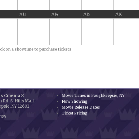
7/13
7/14
7/15
7/16
ick on a showtime to purchase tickets
ls Cinema 8
Movie Times in Poughkeepsie, NY
 Rd. S. Hills Mall
Now Showing
psie, NY 12601
Movie Release Dates
Ticket Pricing
185