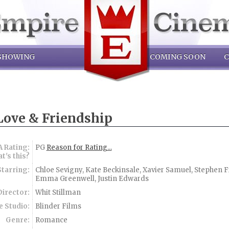
SHOWING
COMING SOON
C
Love & Friendship
 Rating:
PG
Reason for Rating...
t's this?
Starring:
Chloe Sevigny, Kate Beckinsale, Xavier Samuel, Stephen F
Emma Greenwell, Justin Edwards
Director:
Whit Stillman
 Studio:
Blinder Films
Genre:
Romance