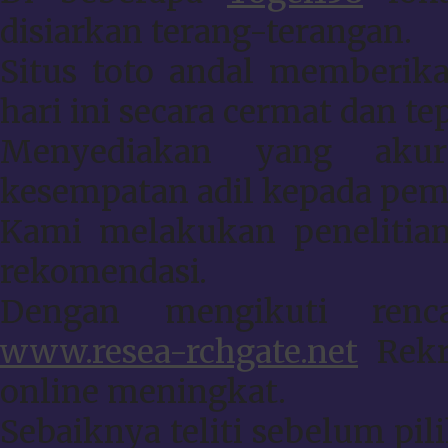
disiarkan terang-terangan.
Situs toto andal memberi
hari ini secara cermat dan tep
Menyediakan yang aku
kesempatan adil kepada pe
Kami melakukan peneliti
rekomendasi.
Dengan mengikuti ren
www.resea-rchgate.net
Rekr
online meningkat.
Sebaiknya teliti sebelum pil