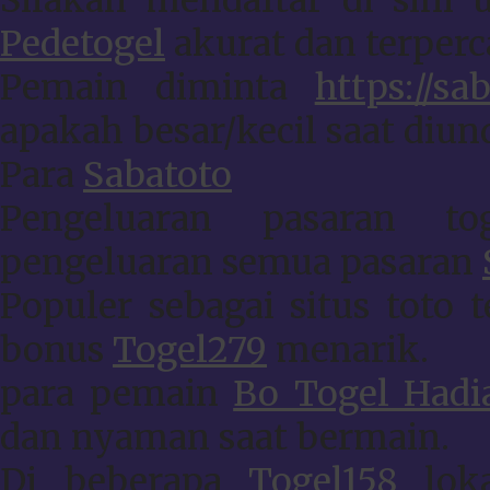
Silakan mendaftar di sini 
Pedetogel
akurat dan terperc
Pemain diminta
https://sab
apakah besar/kecil saat diund
Para
Sabatoto
Pengeluaran pasaran to
pengeluaran semua pasaran
Populer sebagai situs toto
bonus
Togel279
menarik.
para pemain
Bo Togel Hadi
dan nyaman saat bermain.
Di beberapa
Togel158
loka