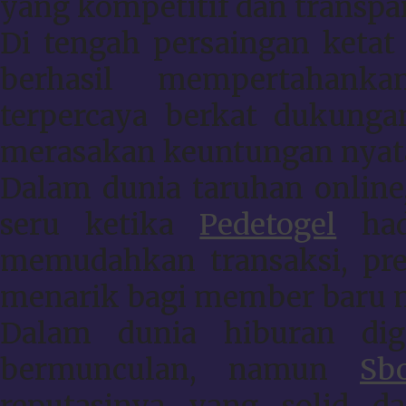
yang kompetitif dan transpa
Di tengah persaingan ketat 
berhasil mempertahanka
terpercaya berkat dukunga
merasakan keuntungan nyata
Dalam dunia taruhan online
seru ketika
Pedetogel
had
memudahkan transaksi, pre
menarik bagi member baru 
Dalam dunia hiburan dig
bermunculan, namun
Sb