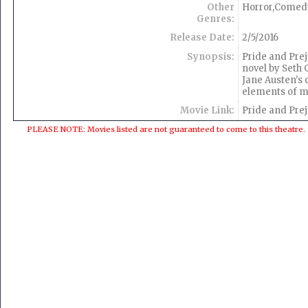
Other
Horror,Comed
Genres:
Release Date:
2/5/2016
Synopsis:
Pride and Pre
novel by Seth
Jane Austen's 
elements of m
Movie Link:
Pride and Pre
PLEASE NOTE: Movies listed are not guaranteed to come to this theatre.