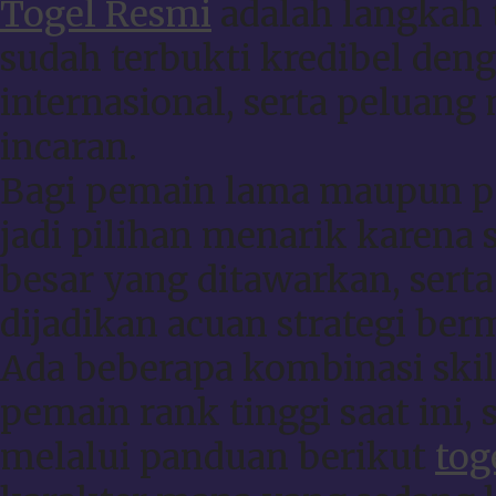
Togel Resmi
adalah langkah t
sudah terbukti kredibel deng
internasional, serta peluang
incaran.
Bagi pemain lama maupun 
jadi pilihan menarik karena 
besar yang ditawarkan, serta
dijadikan acuan strategi be
Ada beberapa kombinasi skil
pemain rank tinggi saat ini,
melalui panduan berikut
tog