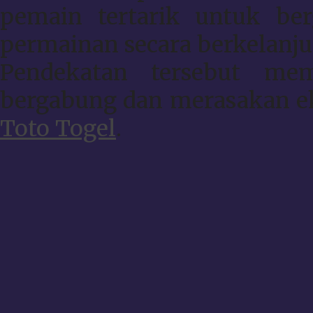
pemain tertarik untuk be
permainan secara berkelanju
Pendekatan tersebut me
bergabung dan merasakan ek
Toto Togel
.