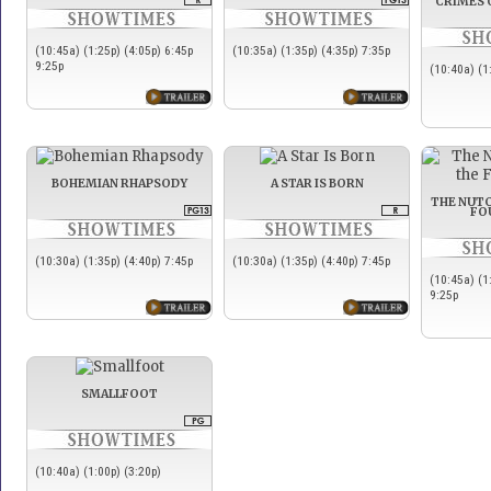
CRIMES 
(10:45a) (1:25p) (4:05p) 6:45p
(10:35a) (1:35p) (4:35p) 7:35p
9:25p
(10:40a) (1
BOHEMIAN RHAPSODY
A STAR IS BORN
THE NUT
FO
(10:30a) (1:35p) (4:40p) 7:45p
(10:30a) (1:35p) (4:40p) 7:45p
(10:45a) (1
9:25p
SMALLFOOT
(10:40a) (1:00p) (3:20p)