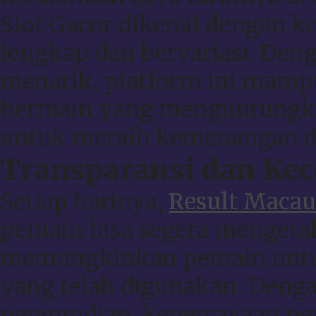
Slot Gacor dikenal dengan k
lengkap dan bervariasi. Den
menarik, platform ini mam
bermain yang menguntungka
untuk meraih kemenangan 
Transparansi dan Kec
Setiap harinya,
Result Macau
pemain bisa segera mengetah
memungkinkan pemain untuk
yang telah digunakan. Denga
pengundian, kepercayaan pe