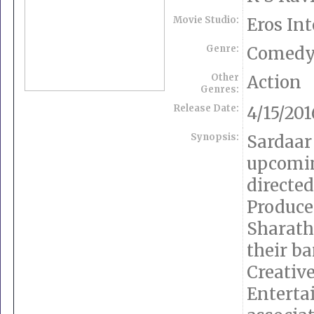
Movie Studio:
Eros In
Genre:
Comed
Other
Action
Genres:
Release Date:
4/15/201
Synopsis:
Sardaar
upcomin
directed
Produce
Sharath
their b
Creativ
Enterta