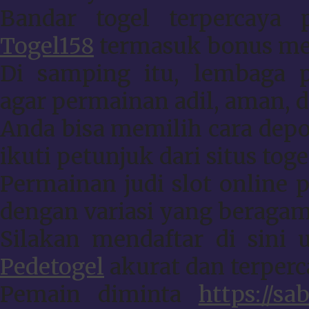
Bandar togel terpercaya p
Togel158
termasuk bonus me
Di samping itu, lembaga
agar permainan adil, aman, 
Anda bisa memilih cara depo
ikuti petunjuk dari situs toge
Permainan judi slot online 
dengan variasi yang beragam
Silakan mendaftar di sini 
Pedetogel
akurat dan terperc
Pemain diminta
https://sab