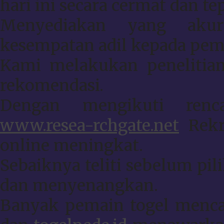
hari ini secara cermat dan tep
Menyediakan yang aku
kesempatan adil kepada pe
Kami melakukan peneliti
rekomendasi.
Dengan mengikuti ren
www.resea-rchgate.net
Rekr
online meningkat.
Sebaiknya teliti sebelum pil
dan menyenangkan.
Banyak pemain togel mencar