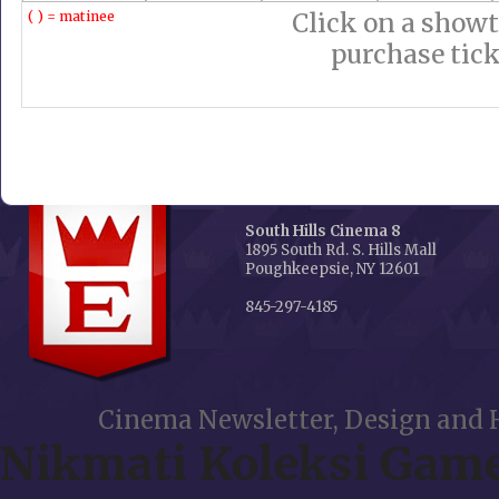
( ) = matinee
Click on a show
purchase tic
South Hills Cinema 8
1895 South Rd. S. Hills Mall
Poughkeepsie, NY 12601
845-297-4185
Cinema Newsletter, Design and 
Nikmati Koleksi Gam