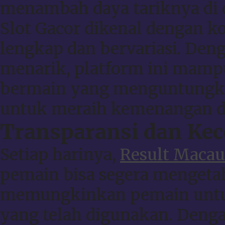
menambah daya tariknya di d
Slot Gacor dikenal dengan k
lengkap dan bervariasi. Den
menarik, platform ini mam
bermain yang menguntungka
untuk meraih kemenangan 
Transparansi dan Kec
Setiap harinya,
Result Macau
pemain bisa segera mengetah
memungkinkan pemain untuk
yang telah digunakan. Denga