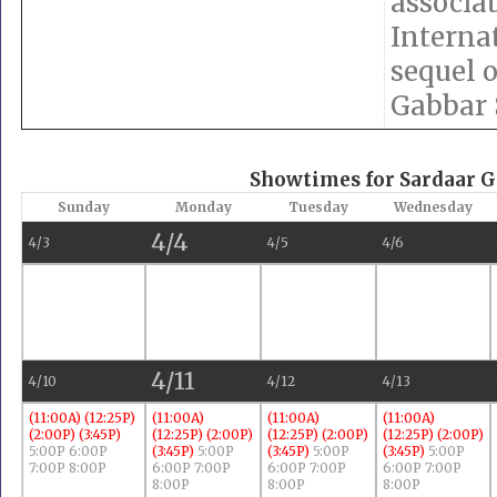
associa
Internat
sequel o
Gabbar 
Showtimes for Sardaar G
Sunday
Monday
Tuesday
Wednesday
4/4
4/3
4/5
4/6
4/11
4/10
4/12
4/13
(11:00A)
(12:25P)
(11:00A)
(11:00A)
(11:00A)
(2:00P)
(3:45P)
(12:25P)
(2:00P)
(12:25P)
(2:00P)
(12:25P)
(2:00P)
5:00P 6:00P
(3:45P)
5:00P
(3:45P)
5:00P
(3:45P)
5:00P
7:00P 8:00P
6:00P 7:00P
6:00P 7:00P
6:00P 7:00P
8:00P
8:00P
8:00P