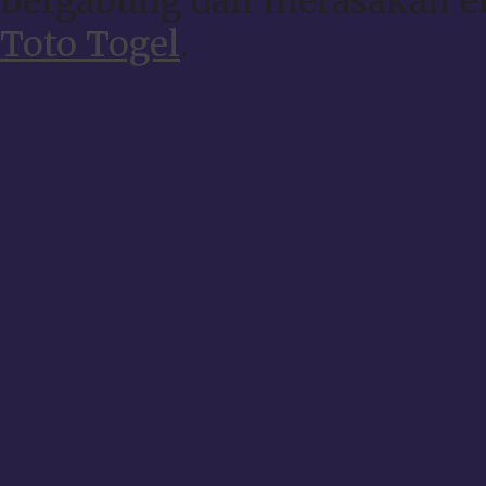
bergabung dan merasakan ek
Toto Togel
.