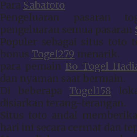
Para
Sabatoto
Pengeluaran pasaran to
pengeluaran semua pasaran
Populer sebagai situs toto
bonus
Togel279
menarik.
para pemain
Bo Togel Hadi
dan nyaman saat bermain.
Di beberapa
Togel158
loka
disiarkan terang-terangan.
Situs toto andal memberi
hari ini secara cermat dan tep