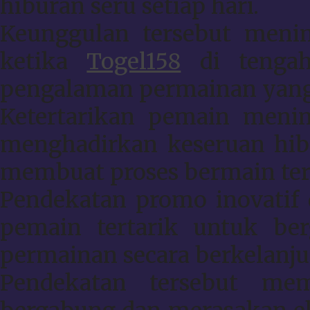
hiburan seru setiap hari.
Keunggulan tersebut menin
ketika
Togel158
di tenga
pengalaman permainan yang
Ketertarikan pemain meni
menghadirkan keseruan hib
membuat proses bermain tera
Pendekatan promo inovatif
pemain tertarik untuk be
permainan secara berkelanju
Pendekatan tersebut me