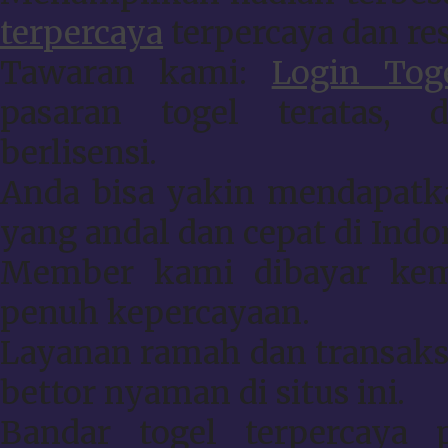
terpercaya
terpercaya dan res
Tawaran kami:
Login Tog
pasaran togel teratas, d
berlisensi.
Anda bisa yakin mendapat
yang andal dan cepat di Indo
Member kami dibayar ke
penuh kepercayaan.
Layanan ramah dan transak
bettor nyaman di situs ini.
Bandar togel terpercaya p