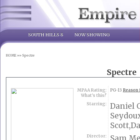
SOUTH HILLS 8
NOW SHOWING
HOME
»»
Spectre
Spectre
MPAA Rating:
PG-13
Reason f
What's this?
Starring:
Daniel 
Seydoux
Scott,D
Director:
Sam Me