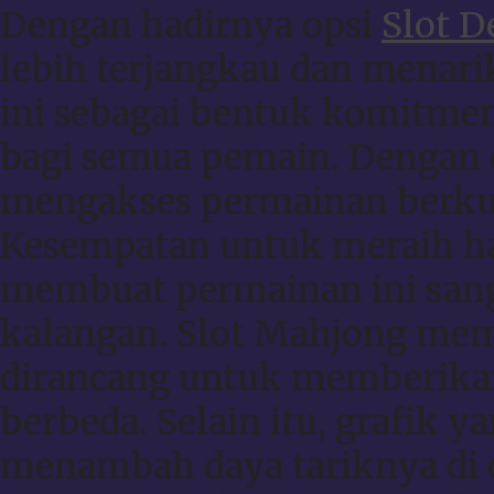
Dengan hadirnya opsi
Slot D
lebih terjangkau dan menari
ini sebagai bentuk komitm
bagi semua pemain. Dengan d
mengakses permainan berkual
Kesempatan untuk meraih ha
membuat permainan ini sang
kalangan. Slot Mahjong memi
dirancang untuk memberika
berbeda. Selain itu, grafik 
menambah daya tariknya di d