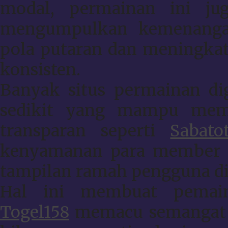
modal, permainan ini j
mengumpulkan kemenangan
pola putaran dan meningkat
konsisten.
Banyak situs permainan di
sedikit yang mampu memp
transparan seperti
Sabato
kenyamanan para member me
tampilan ramah pengguna di
Hal ini membuat pemain
Togel158
memacu semangat b