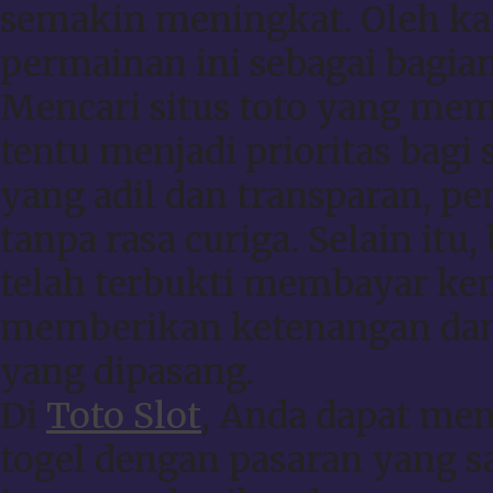
semakin meningkat. Oleh ka
permainan ini sebagai bagian
Mencari situs toto yang mem
tentu menjadi prioritas bagi
yang adil dan transparan, 
tanpa rasa curiga. Selain itu
telah terbukti membayar ke
memberikan ketenangan dan 
yang dipasang.
Di
Toto Slot
, Anda dapat men
togel dengan pasaran yang san