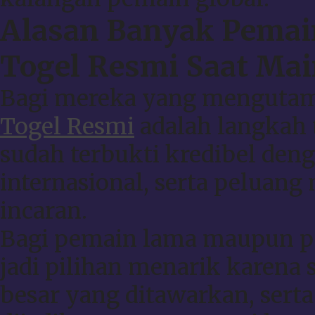
Alasan Banyak Pemai
Togel Resmi Saat Ma
Bagi mereka yang menguta
Togel Resmi
adalah langkah t
sudah terbukti kredibel deng
internasional, serta peluang
incaran.
Bagi pemain lama maupun 
jadi pilihan menarik karena 
besar yang ditawarkan, serta