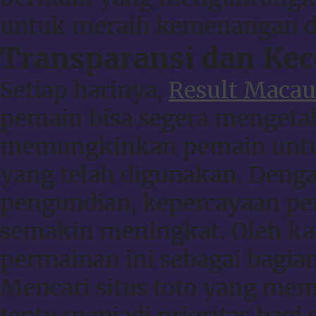
untuk meraih kemenangan 
Transparansi dan Kec
Setiap harinya,
Result Macau
pemain bisa segera mengetah
memungkinkan pemain untuk
yang telah digunakan. Denga
pengundian, kepercayaan pe
semakin meningkat. Oleh ka
permainan ini sebagai bagian
Mencari situs toto yang mem