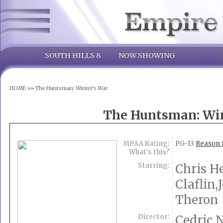
SOUTH HILLS 8
NOW SHOWING
HOME
»»
The Huntsman: Winter's War
The Huntsman: Win
MPAA Rating:
PG-13
Reason f
What's this?
Starring:
Chris 
Claflin,
Theron
Director:
Cedric 