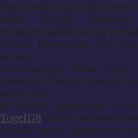
Bagi Anda yang ingin menc
hadir dengan berbaga
mempermudah setiap pemain
online. Keamanan data dan 
utama.
Kemenangan besar yang 
membuat banyak pemain se
setiap hari.
Di tengah persaingan situs
Togel178
hadir menawarkan
hadiah besar, pelayanan r