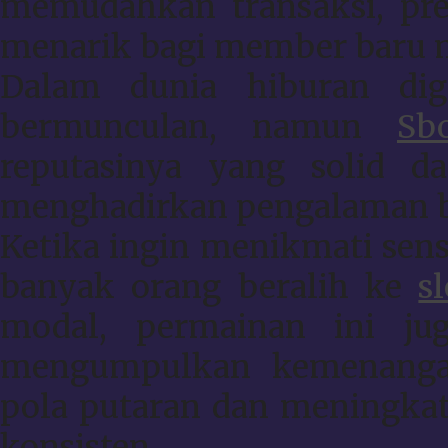
memudahkan transaksi, pre
menarik bagi member baru 
Dalam dunia hiburan dig
bermunculan, namun
Sb
reputasinya yang solid d
menghadirkan pengalaman b
Ketika ingin menikmati sens
banyak orang beralih ke
s
modal, permainan ini j
mengumpulkan kemenangan
pola putaran dan meningkat
konsisten.