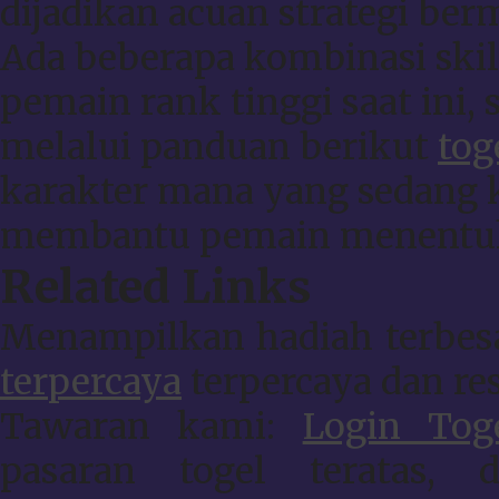
dijadikan acuan strategi be
Ada beberapa kombinasi skil
pemain rank tinggi saat ini,
melalui panduan berikut
tog
karakter mana yang sedang ku
membantu pemain menentukan
Related Links
Menampilkan hadiah terbesa
terpercaya
terpercaya dan res
Tawaran kami:
Login Tog
pasaran togel teratas, d