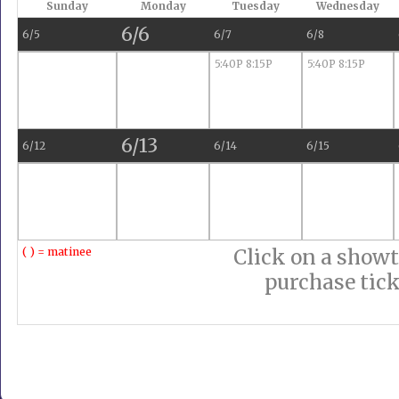
Sunday
Monday
Tuesday
Wednesday
6/6
6/5
6/7
6/8
5:40P 8:15P
5:40P 8:15P
6/13
6/12
6/14
6/15
( ) = matinee
Click on a show
purchase tic