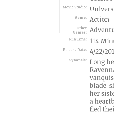
Movie Studio:
Univers
Genre:
Action
Other
Advent
Genres:
Run Time:
114 Min
Release Date:
4/22/20
Synopsis:
Long be
Ravenna
vanquis
blade, s
her sist
a heart
fled the