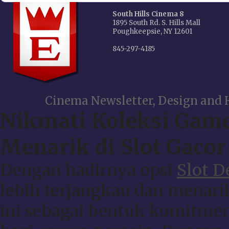
South Hills Cinema 8
1895 South Rd. S. Hills Mall
Poughkeepsie, NY 12601
845-297-4185
Cinema Newsletter, Design and 
Nikmati Koleksi Gam
Menarik di Slot Gacor
Dengan hadirnya opsi
Slot D
lebih terjangkau dan menari
ini sebagai bentuk komitm