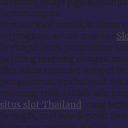
hiburan, tetapi juga kesemp
kemenangan.
Pemain kini semakin dimanj
terjangkau, sebab melalui
Sl
berbagai jenis permainan se
peluang menang dengan mod
Jika Anda mencari tempat b
pengalaman profesional seka
menang, maka tidak ada yan
situs slot Thailand
yang terk
berlapis, metode deposit flek
kalangan pemain global.