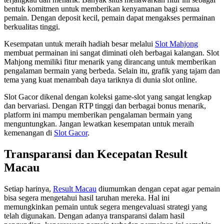
bentuk komitmen untuk memberikan kenyamanan bagi semua
pemain. Dengan deposit kecil, pemain dapat mengakses permainan
berkualitas tinggi.
Kesempatan untuk meraih hadiah besar melalui
Slot Mahjong
membuat permainan ini sangat diminati oleh berbagai kalangan. Slot
Mahjong memiliki fitur menarik yang dirancang untuk memberikan
pengalaman bermain yang berbeda. Selain itu, grafik yang tajam dan
tema yang kuat menambah daya tariknya di dunia slot online.
Slot Gacor dikenal dengan koleksi game-slot yang sangat lengkap
dan bervariasi. Dengan RTP tinggi dan berbagai bonus menarik,
platform ini mampu memberikan pengalaman bermain yang
menguntungkan. Jangan lewatkan kesempatan untuk meraih
kemenangan di
Slot Gacor
.
Transparansi dan Kecepatan Result
Macau
Setiap harinya,
Result Macau
diumumkan dengan cepat agar pemain
bisa segera mengetahui hasil taruhan mereka. Hal ini
memungkinkan pemain untuk segera mengevaluasi strategi yang
telah digunakan. Dengan adanya transparansi dalam hasil