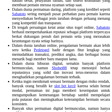
hadiah besar, pelayanan ramah, dan sistem keamanan yang
membuat pemain merasa nyaman setiap saat.
Dalam dunia permainan daring, platform yang kredibel seperti
Sabatoto
sering menjadi pusat perhatian para pemain karena
menyediakan berbagai jenis taruhan dengan peluang menang
yang kompetitif dan transparan.
Di tengah persaingan ketat antar situs togel online,
Sabatoto
berhasil mempertahankan reputasi sebagai platform terpercaya
berkat dukungan penuh dari pemain setia yang merasakan
keuntungan nyata setiap harinya.
Dalam dunia taruhan online, pengalaman bermain akan lebih
seru ketika
Pedetogel
hadir dengan fitur lengkap yang
memudahkan transaksi, prediksi angka, dan berbagai bonus
menarik bagi member baru maupun lama.
Dalam dunia hiburan digital, semakin banyak platform
bermunculan, namun
Sbobet88
tetap menonjol berkat
reputasinya yang solid dan inovasi terus-menerus dalam
menghadirkan pengalaman bermain terbaik.
Ketika ingin menikmati sensasi bermain dengan risiko rendah,
banyak orang beralih ke
slot bet kecil
karena selain hemat
modal, permainan ini juga memberi kesempatan untuk
mengumpulkan kemenangan bertahap sambil mempelajari
pola putaran dan meningkatkan keterampilan bermain secara
konsisten.
Banyak situs permainan digital bermunculan, namun hanya