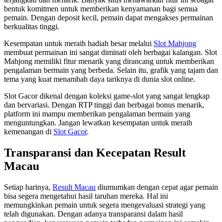
bentuk komitmen untuk memberikan kenyamanan bagi semua
pemain. Dengan deposit kecil, pemain dapat mengakses permainan
berkualitas tinggi.
Kesempatan untuk meraih hadiah besar melalui
Slot Mahjong
membuat permainan ini sangat diminati oleh berbagai kalangan. Slot
Mahjong memiliki fitur menarik yang dirancang untuk memberikan
pengalaman bermain yang berbeda. Selain itu, grafik yang tajam dan
tema yang kuat menambah daya tariknya di dunia slot online.
Slot Gacor dikenal dengan koleksi game-slot yang sangat lengkap
dan bervariasi. Dengan RTP tinggi dan berbagai bonus menarik,
platform ini mampu memberikan pengalaman bermain yang
menguntungkan. Jangan lewatkan kesempatan untuk meraih
kemenangan di
Slot Gacor
.
Transparansi dan Kecepatan Result
Macau
Setiap harinya,
Result Macau
diumumkan dengan cepat agar pemain
bisa segera mengetahui hasil taruhan mereka. Hal ini
memungkinkan pemain untuk segera mengevaluasi strategi yang
telah digunakan. Dengan adanya transparansi dalam hasil