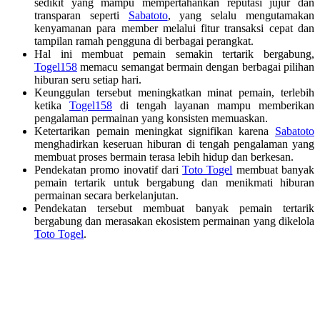
sedikit yang mampu mempertahankan reputasi jujur dan
transparan seperti
Sabatoto
, yang selalu mengutamakan
kenyamanan para member melalui fitur transaksi cepat dan
tampilan ramah pengguna di berbagai perangkat.
Hal ini membuat pemain semakin tertarik bergabung,
Togel158
memacu semangat bermain dengan berbagai pilihan
hiburan seru setiap hari.
Keunggulan tersebut meningkatkan minat pemain, terlebih
ketika
Togel158
di tengah layanan mampu memberikan
pengalaman permainan yang konsisten memuaskan.
Ketertarikan pemain meningkat signifikan karena
Sabatoto
menghadirkan keseruan hiburan di tengah pengalaman yang
membuat proses bermain terasa lebih hidup dan berkesan.
Pendekatan promo inovatif dari
Toto Togel
membuat banyak
pemain tertarik untuk bergabung dan menikmati hiburan
permainan secara berkelanjutan.
Pendekatan tersebut membuat banyak pemain tertarik
bergabung dan merasakan ekosistem permainan yang dikelola
Toto Togel
.