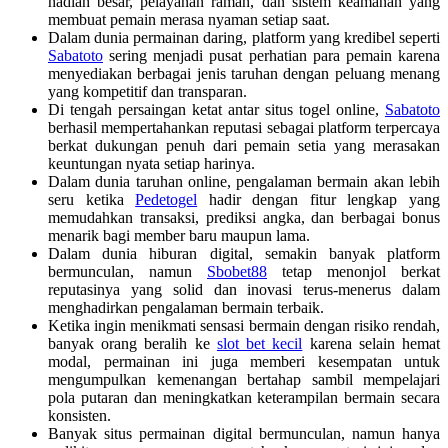
hadiah besar, pelayanan ramah, dan sistem keamanan yang
membuat pemain merasa nyaman setiap saat.
Dalam dunia permainan daring, platform yang kredibel seperti
Sabatoto
sering menjadi pusat perhatian para pemain karena
menyediakan berbagai jenis taruhan dengan peluang menang
yang kompetitif dan transparan.
Di tengah persaingan ketat antar situs togel online,
Sabatoto
berhasil mempertahankan reputasi sebagai platform terpercaya
berkat dukungan penuh dari pemain setia yang merasakan
keuntungan nyata setiap harinya.
Dalam dunia taruhan online, pengalaman bermain akan lebih
seru ketika
Pedetogel
hadir dengan fitur lengkap yang
memudahkan transaksi, prediksi angka, dan berbagai bonus
menarik bagi member baru maupun lama.
Dalam dunia hiburan digital, semakin banyak platform
bermunculan, namun
Sbobet88
tetap menonjol berkat
reputasinya yang solid dan inovasi terus-menerus dalam
menghadirkan pengalaman bermain terbaik.
Ketika ingin menikmati sensasi bermain dengan risiko rendah,
banyak orang beralih ke
slot bet kecil
karena selain hemat
modal, permainan ini juga memberi kesempatan untuk
mengumpulkan kemenangan bertahap sambil mempelajari
pola putaran dan meningkatkan keterampilan bermain secara
konsisten.
Banyak situs permainan digital bermunculan, namun hanya