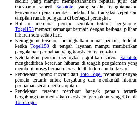
sedikit yang mampu mempertahankan reputasi jujur dan
transparan seperti
Sabatoto
, yang selalu mengutamakan
kenyamanan para member melalui fitur transaksi cepat dan
tampilan ramah pengguna di berbagai perangkat.
Hal ini membuat pemain semakin tertarik bergabung,
Togel158
memacu semangat bermain dengan berbagai pilihan
hiburan seru setiap hari.
Keunggulan tersebut meningkatkan minat pemain, terlebih
ketika
Togel158
di tengah layanan mampu memberikan
pengalaman permainan yang konsisten memuaskan.
Ketertarikan pemain meningkat signifikan karena
Sabatoto
menghadirkan keseruan hiburan di tengah pengalaman yang
membuat proses bermain terasa lebih hidup dan berkesan.
Pendekatan promo inovatif dari
Toto Togel
membuat banyak
pemain tertarik untuk bergabung dan menikmati hiburan
permainan secara berkelanjutan.
Pendekatan tersebut membuat banyak pemain tertarik
bergabung dan merasakan ekosistem permainan yang dikelola
Toto Togel
.