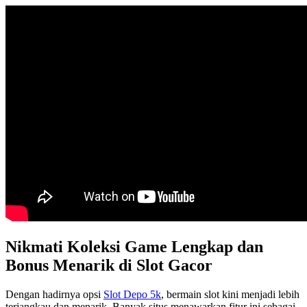
Nikmati Koleksi Game Lengkap dan
Bonus Menarik di Slot Gacor
Dengan hadirnya opsi
Slot Depo 5k
, bermain slot kini menjadi lebih
terjangkau dan menarik. Banyak situs menawarkan fitur ini sebagai