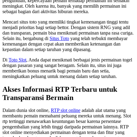
pengundian, kepercayaan pemain terhadap permainan ini semakin
meningkat. Oleh karena itu, banyak yang memilih permainan ini
sebagai bagian dari aktivitas hiburan mereka.
Mencari situs toto yang memiliki tingkat kemenangan tinggi tentu
menjadi prioritas bagi setiap bettor. Dengan sistem RNG yang adil
dan transparan, pemain bisa menikmati permainan tanpa rasa curiga.
Selain itu, bergabung di
Situs Toto
yang telah terbukti membayar
kemenangan dengan cepat akan memberikan ketenangan dan
kepastian dalam setiap taruhan yang dipasang.
Di
Toto Slot
, Anda dapat menikmati berbagai jenis permainan togel
dengan pasaran yang sangat beragam. Selain itu, situs ini juga
memberikan bonus menarik bagi pemain baru dan setia,
meningkatkan peluang untuk menang dalam setiap taruhan.
Akses Informasi RTP Terbaru untuk
Transparansi Bermain
Dalam dunia slot online,
RTP slot online
adalah alat utama yang
membantu pemain memahami peluang mereka untuk menang. Slot
rtp tertinggi menawarkan keuntungan besar karena persentase
pengembalian yang lebih tinggi daripada permainan lainnya. RTP
slot online menyediakan permainan dengan tema dan fitur yang