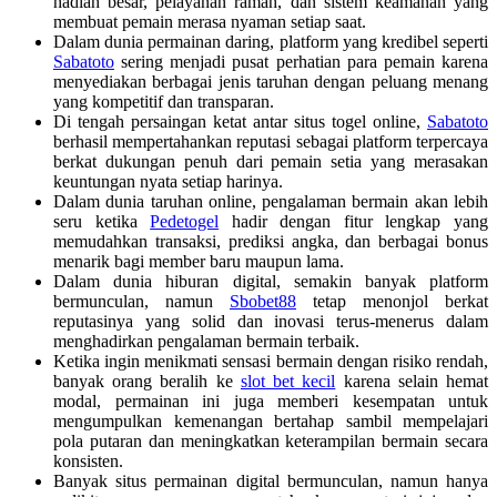
hadiah besar, pelayanan ramah, dan sistem keamanan yang
membuat pemain merasa nyaman setiap saat.
Dalam dunia permainan daring, platform yang kredibel seperti
Sabatoto
sering menjadi pusat perhatian para pemain karena
menyediakan berbagai jenis taruhan dengan peluang menang
yang kompetitif dan transparan.
Di tengah persaingan ketat antar situs togel online,
Sabatoto
berhasil mempertahankan reputasi sebagai platform terpercaya
berkat dukungan penuh dari pemain setia yang merasakan
keuntungan nyata setiap harinya.
Dalam dunia taruhan online, pengalaman bermain akan lebih
seru ketika
Pedetogel
hadir dengan fitur lengkap yang
memudahkan transaksi, prediksi angka, dan berbagai bonus
menarik bagi member baru maupun lama.
Dalam dunia hiburan digital, semakin banyak platform
bermunculan, namun
Sbobet88
tetap menonjol berkat
reputasinya yang solid dan inovasi terus-menerus dalam
menghadirkan pengalaman bermain terbaik.
Ketika ingin menikmati sensasi bermain dengan risiko rendah,
banyak orang beralih ke
slot bet kecil
karena selain hemat
modal, permainan ini juga memberi kesempatan untuk
mengumpulkan kemenangan bertahap sambil mempelajari
pola putaran dan meningkatkan keterampilan bermain secara
konsisten.
Banyak situs permainan digital bermunculan, namun hanya